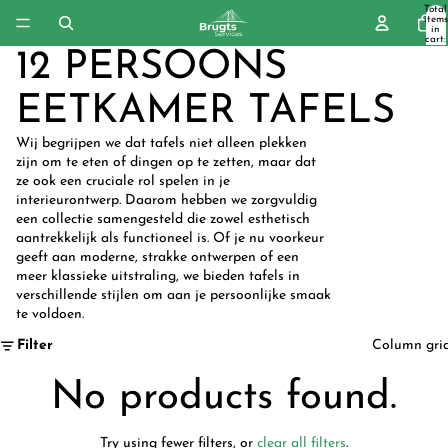
Total
items
in
cart:
0
12 PERSOONS
EETKAMER TAFELS
Wij begrijpen we dat tafels niet alleen plekken
zijn om te eten of dingen op te zetten, maar dat
ze ook een cruciale rol spelen in je
interieurontwerp. Daarom hebben we zorgvuldig
een collectie samengesteld die zowel esthetisch
aantrekkelijk als functioneel is. Of je nu voorkeur
geeft aan moderne, strakke ontwerpen of een
meer klassieke uitstraling, we bieden tafels in
verschillende stijlen om aan je persoonlijke smaak
te voldoen.
Filter
Column gri
No products found.
Try using fewer filters, or
clear all filters
.