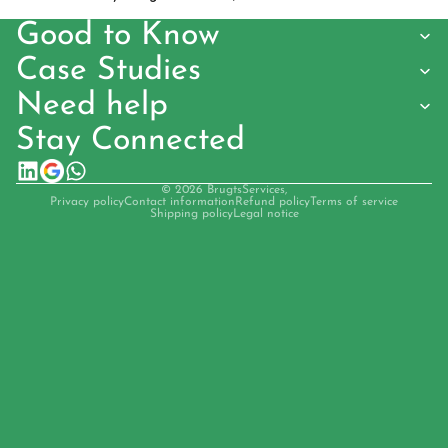
Good to Know
Case Studies
Need help
Stay Connected
© 2026
BrugtsServices
,
Privacy policy
Contact information
Refund policy
Terms of service
Shipping policy
Legal notice